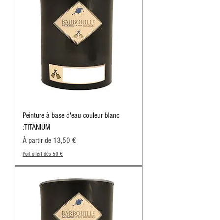
Peinture à base d'eau couleur blanc
:TITANIUM
Prix promotionnel
À partir de
13,50 €
Port offert dès 50 €