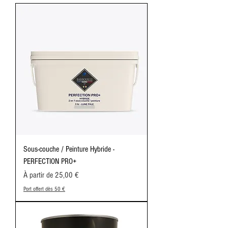
Sous-couche / Peinture Hybride -
PERFECTION PRO+
Prix promotionnel
À partir de
25,00 €
Port offert dès 50 €