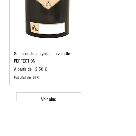
Sous-couche acrylique universelle :
PERFECTION
Prix promotionnel
À partir de
12,50 €
Port offert dès 50 €
Voir plus