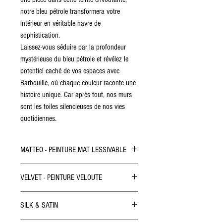
notre bleu pétrole transformera votre
intérieur en véritable havre de
sophistication.
Laissez-vous séduire par la profondeur
mystérieuse du bleu pétrole et révélez le
potentiel caché de vos espaces avec
Barbouille, où chaque couleur raconte une
histoire unique. Car après tout, nos murs
sont les toiles silencieuses de nos vies
quotidiennes.
MATTEO - PEINTURE MAT LESSIVABLE
Peinture mate idéale pour vos murs et plafonds
VELVET - PEINTURE VELOUTE
de toutes vos pièces, salle de bain et cuisine
incluses. Formulation lessivable et résistante
Peinture velouté idéale pour vos murs, plafonds
avec une finition mate tendue. Intérieur.
SILK & SATIN
et boiseries de toutes vos pièces, salle de bain et
Nettoyage des outils à l'eau. Séchage en 1
cuisine incluses. Formulation très lessivable et
heure.