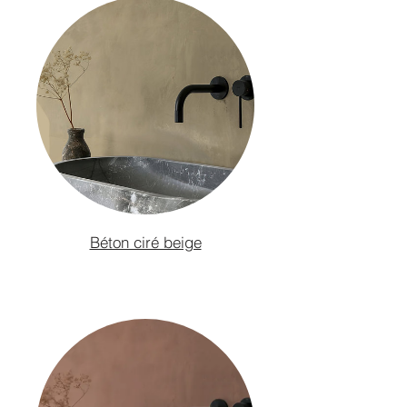
mélaminé, stratifié, PVC, verre etc…
Elle sera tout aussi efficace et esthétique sur
les boiseries pour laquelle on souhaite un
revêtement solide et résistant, même au sol
sur d’anciens plancher ou parquets, comme
aussi sur des chappes béton et ragréages.
0,75 ltr
10 m²
2,5 ltr
30 m²
Béton ciré beige