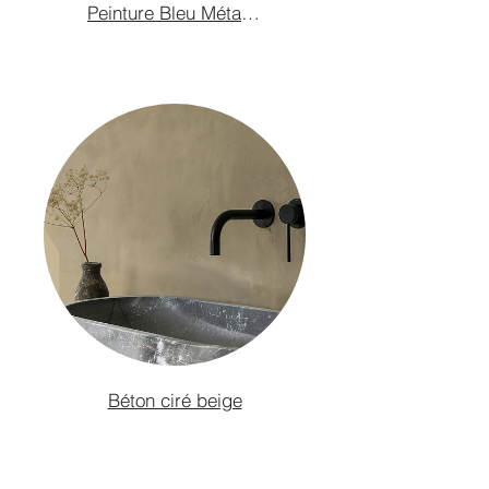
Esthétique Sophistiquée
Peinture Bleu Métallisé
Transformez vos espaces avec une finition lisse
et moderne. Le béton ciré "HARD ROCK" offre
une esthétique contemporaine qui complète tout
design d'intérieur. Choisissez parmi une palette
de couleurs diversifiées pour créer un look
personnalisé qui s'harmonise parfaitement avec
votre décor.
Contenu du Kit
Le kit comprend un enduit de base HARD ROCK
1, un enduit de finition HARD ROCK 3, un
pigment coloré, un fixateur pour préparer les
surfaces, et un vernis de finition hydrofuge.
Chaque composant a été soigneusement
sélectionné pour assurer une qualité et une
performance optimales.
Béton ciré beige
Optez pour le Kit Complet de Béton Ciré "HARD
ROCK" de Barbouille pour un résultat
professionnel accessible et durable. Transformez
et valorisez vos espaces dès aujourd'hui !