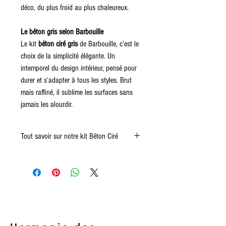
déco, du plus froid au plus chaleureux.
Le béton gris selon Barbouille
Le kit
béton ciré gris
de Barbouille, c’est le
choix de la simplicité élégante. Un
intemporel du design intérieur, pensé pour
durer et s’adapter à tous les styles. Brut
mais raffiné, il sublime les surfaces sans
jamais les alourdir.
Tout savoir sur notre kit Béton Ciré
Découvrez le Kit Complet de Béton Ciré "HARD
ROCK" de Barbouille, la solution idéale pour
transformer vos espaces avec style et efficacité.
Conçu pour les amateurs comme pour les
professionnels, ce kit comprend tout le
nécessaire pour réaliser un revêtement de haute
qualité, résistant et esthétiquement plaisant.